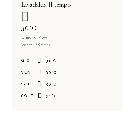
Livadakia Il tempo
30
°
C
Umidità: 48%
Vento: 3.96m/s
GIO
31
°
C
VEN
30
°
C
SAT
30
°
C
SOLE
31
°
C